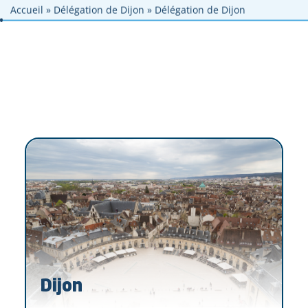
Aller au contenu principal
Aller à la navigation principale
Aller au pied de page
Accueil
»
Délégation de Dijon
»
Délégation de Dijon
Dijon