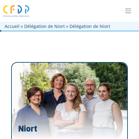
Aller au contenu principal
Aller à la navigation principale
Aller au pied de page
Accueil
»
Délégation de Niort
»
Délégation de Niort
Niort