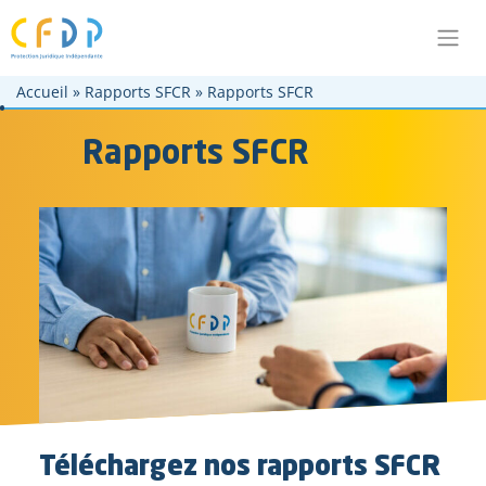
Aller au contenu principal
Aller à la navigation principale
Aller au pied de page
Accueil
»
Rapports SFCR
»
Rapports SFCR
Rapports SFCR
Téléchargez nos rapports SFCR