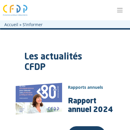
Aller au contenu principal
Aller à la navigation principale
Aller au pied de page
Accueil
»
S’informer
Les actualités
CFDP
Rapports annuels
Rapport
annuel 2024